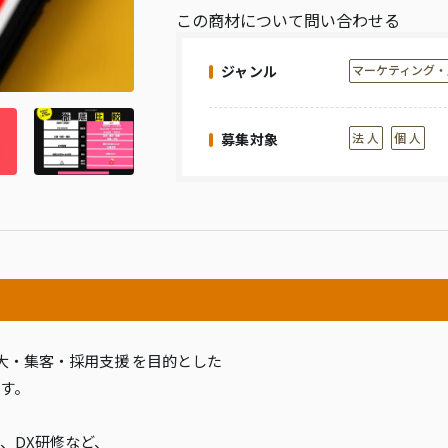
この商材について問い合わせる
ジャンル
マーケティング・
募集対象
法 人
個 人
拡大・集客・採用支援 を目的とした
ます。
、DX研修など、