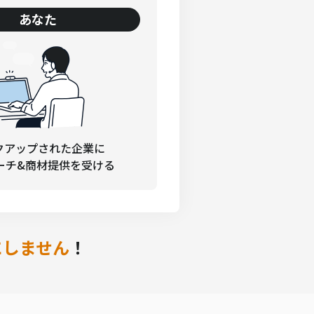
あなた
クアップされた企業に
ーチ&商材提供を受ける
にしません
！