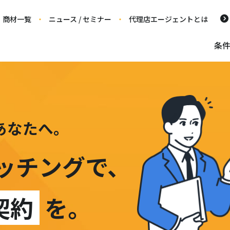
商材一覧
ニュース / セミナー
代理店エージェントとは
条
あなたへ。
ッチングで、
契約
を。