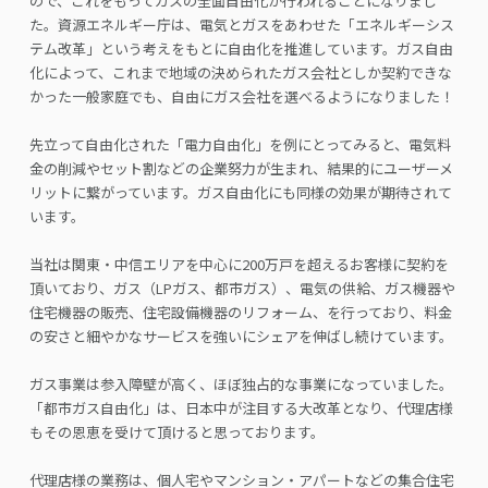
ので、これをもってガスの全面自由化が行われることになりまし
た。資源エネルギー庁は、電気とガスをあわせた「エネルギーシス
テム改革」という考えをもとに自由化を推進しています。ガス自由
化によって、これまで地域の決められたガス会社としか契約できな
かった一般家庭でも、自由にガス会社を選べるようになりました！
先立って自由化された「電力自由化」を例にとってみると、電気料
金の削減やセット割などの企業努力が生まれ、結果的にユーザーメ
リットに繋がっています。ガス自由化にも同様の効果が期待されて
います。
当社は関東・中信エリアを中心に200万戸を超えるお客様に契約を
頂いており、ガス（LPガス、都市ガス）、電気の供給、ガス機器や
住宅機器の販売、住宅設備機器のリフォーム、を行っており、料金
の安さと細やかなサービスを強いにシェアを伸ばし続けています。
ガス事業は参入障壁が高く、ほぼ独占的な事業になっていました。
「都市ガス自由化」は、日本中が注目する大改革となり、代理店様
もその恩恵を受けて頂けると思っております。
代理店様の業務は、個人宅やマンション・アパートなどの集合住宅