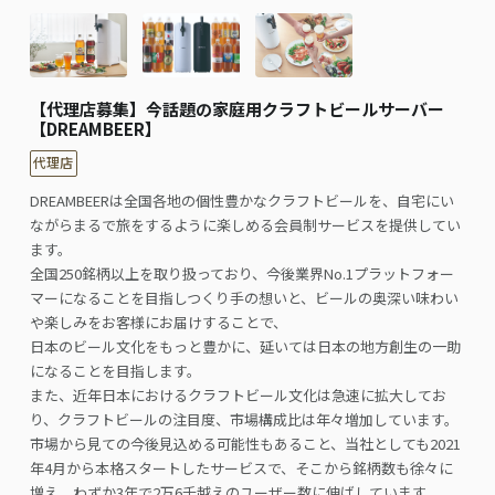
【代理店募集】今話題の家庭用クラフトビールサーバー
【DREAMBEER】
代理店
DREAMBEERは全国各地の個性豊かなクラフトビールを、自宅にい
ながらまるで旅をするように楽しめる会員制サービスを提供してい
ます。
全国250銘柄以上を取り扱っており、今後業界No.1プラットフォー
マーになることを目指しつくり手の想いと、ビールの奥深い味わい
や楽しみをお客様にお届けすることで、
日本のビール文化をもっと豊かに、延いては日本の地方創生の一助
になることを目指します。
また、近年日本におけるクラフトビール文化は急速に拡大してお
り、クラフトビールの注目度、市場構成比は年々増加しています。
市場から見ての今後見込める可能性もあること、当社としても2021
年4月から本格スタートしたサービスで、そこから銘柄数も徐々に
増え、わずか3年で2万6千越えのユーザー数に伸ばしています。