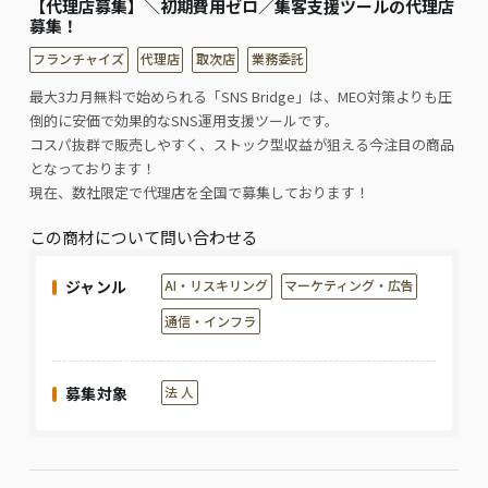
【代理店募集】＼初期費用ゼロ／集客支援ツールの代理店
募集！
フランチャイズ
代理店
取次店
業務委託
最大3カ月無料で始められる「SNS Bridge」は、MEO対策よりも圧
倒的に安価で効果的なSNS運用支援ツールです。
コスパ抜群で販売しやすく、ストック型収益が狙える今注目の商品
となっております！
現在、数社限定で代理店を全国で募集しております！
この商材について問い合わせる
ジャンル
AI・リスキリング
マーケティング・広告
通信・インフラ
募集対象
法 人