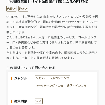
【代理店募集】サイト訪問者が顧客になるOPTEMO
代理店
取次店
OPTEMO（オプテモ）はWeb上でのリアルタイムでのやり取りを可
能にする機能が特徴的で、顧客の行動可視化やWebサイト上でのチ
ャット・音声通話など、顧客接点の最大化に役立つ機能を数多く搭
載しています。
また、BtoBのSaaSや、人材・介護関連のサービス、コールセンタ
ー、IT・通信業など多様な業種に導入されており、効果を実感して
いる企業も豊富です。
たとえばリード獲得数や案件化率の向上、顧客理解の深化に活用さ
れており、企業ごとの課題解決に貢献しています。
この商材について問い合わせる
ジャンル
システム・レ点コンテンツ
マーケティング・広告
通信・インフラ
募集対象
法 人