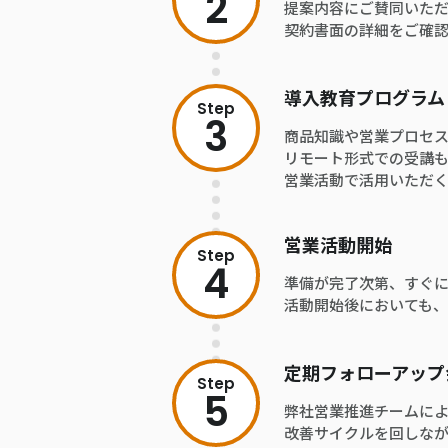
2
提案内容にご賛同いた
契約書面の詳細をご確
導入教育プログラム
Step
3
商品知識や営業プロセ
リモート形式での受講
営業活動で活用いただ
営業活動開始
Step
4
準備が完了次第、すぐ
活動開始後においても
定期フォローアップ
Step
5
弊社営業推進チームに
改善サイクルを回しな