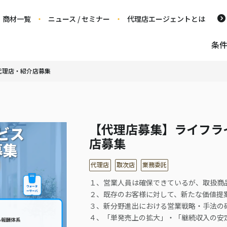
商材一覧
ニュース / セミナー
代理店エージェントとは
条
代理店・紹介店募集
【代理店募集】ライフラ
店募集
代理店
取次店
業務委託
１、営業人員は確保できているが、取扱商
２、既存のお客様に対して、新たな価値提
３、新分野進出における営業戦略・手法の
４、「単発売上の拡大」・「継続収入の安