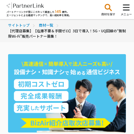
145
パートナーリンクが質にこだわって厳選した
案件。
エージェントによる最適マッチングで、高い成約率を実現。
サイトトップ
商材一覧
【代理店募集】【在庫不要＆手間ゼロ】3日で導入！5G・UQ回線の“無制
限Wi-Fi”販売パートナー募集！