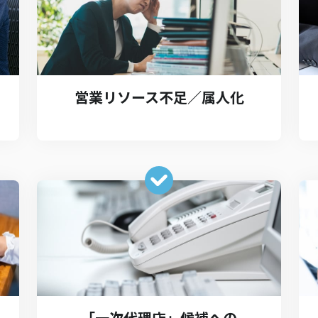
営業リソース不足／属人化
「一次代理店」候補への