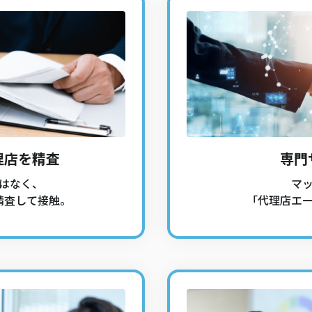
理店を精査
専門
はなく、
マ
精査して接触。
「代理店エ