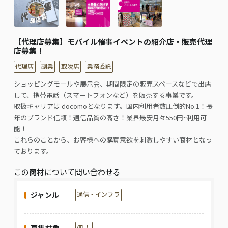
【代理店募集】モバイル催事イベントの紹介店・販売代理
店募集！
代理店
副業
取次店
業務委託
ショッピングモールや展⽰会、期間限定の販売スペースなどで出店
して、携帯電話（スマートフォンなど）を販売する事業です。
取扱キャリアは docomoとなります。国内利⽤者数圧倒的No.1！⻑
年のブランド信頼！通信品質の⾼さ！業界最安⽉々550円~利⽤可
能！
これらのことから、お客様への購買意欲を刺激しやすい商材となっ
ております。
この商材について問い合わせる
ジャンル
通信・インフラ
個 人