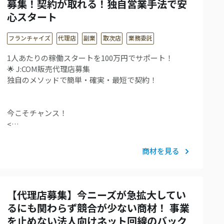
募集！契約が取れる！独自営業手法で安
心スタート
フランチャイズ
代理店
副業
取次店
業務委託
1人あたりの稼働スタートを100万円でサポート！
🌟 J:COM販売代理店募集
独自のメソッドで簡単・確実・最短で契約！
今こそチャンス！
<…
商材を見る
【代理店募集】今ニーズが急拡大してい
るにも関わらず競合が少ない商材！ 事業
を止めない法人向けネット回線のバック